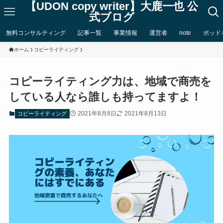
【UDON copy writer】大鹿一也 公
式ブログ
無料コンサルティング
記事一覧
事業情報
運営者
note
ポッド
ホーム
コピーライティング
コピーライティング力は、地域で商売を
している人なら誰しも持ってますよ！
2021年8月8日
2021年8月13日
コピーライティング