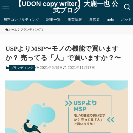
【UDON copy writer】大鹿一也 公
式ブログ
無料コンサルティング
記事一覧
事業情報
運営者
note
ポッド
ホーム
ブランディング
USPよりMSP〜モノの機能で買います
か？ 売ってる「人」で買いますか？〜
2021年9月9日
2021年11月17日
ブランディング