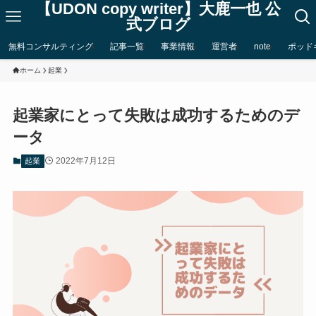
【UDON copy writer】大鹿一也 公
式ブログ
無料コンサルティング
記事一覧
事業情報
運営者
note
ポッド
ホーム
起業
起業家にとって失敗は成功するためのデ
ータ
2022年7月12日
起業