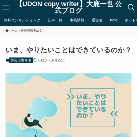
【UDON copy writer】大鹿一也 公
式ブログ
無料コンサルティング
記事一覧
事業情報
運営者
note
ポッド
ホーム
夢実現思考法
いま、やりたいことはできているのか？
2021年10月22日
夢実現思考法