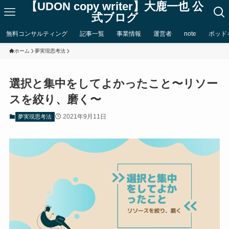
【UDON copy writer】大鹿一也 公
式ブログ
無料コンサルティング
記事一覧
事業情報
運営者
note
ポッド
ホーム
夢実現思考法
選択と集中をしてよかったこと〜リソー
スを絞り、磨く〜
2021年9月11日
夢実現思考法