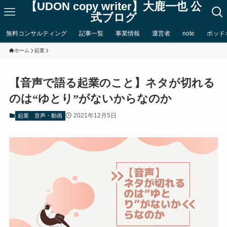
【UDON copy writer】大鹿一也 公
式ブログ
無料コンサルティング
記事一覧
事業情報
運営者
note
ポッド
ホーム
起業
【音声で語る起業のこと】ネタが切れる
のは“ゆとり”がないからなのか
2021年12月5日
起業
音声・動画