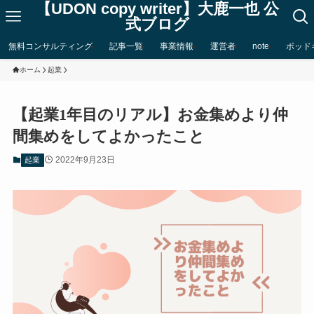
【UDON copy writer】大鹿一也 公
式ブログ
無料コンサルティング
記事一覧
事業情報
運営者
note
ポッド
ホーム
起業
【起業1年目のリアル】お金集めより仲
間集めをしてよかったこと
2022年9月23日
起業