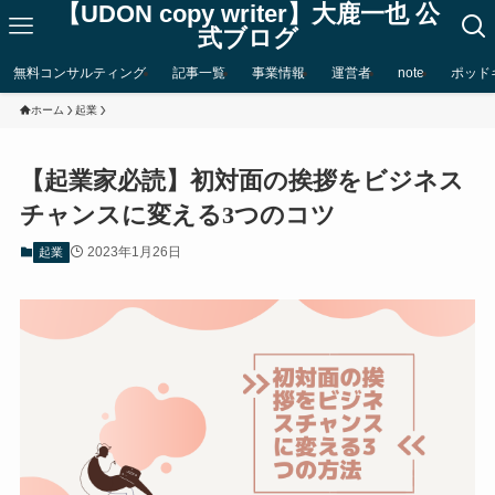
【UDON copy writer】大鹿一也 公
式ブログ
無料コンサルティング
記事一覧
事業情報
運営者
note
ポッド
ホーム
起業
【起業家必読】初対面の挨拶をビジネス
チャンスに変える3つのコツ
2023年1月26日
起業