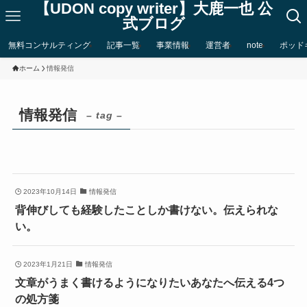
【UDON copy writer】大鹿一也 公
式ブログ
無料コンサルティング
記事一覧
事業情報
運営者
note
ポッド
ホーム
情報発信
情報発信
– tag –
2023年10月14日
情報発信
背伸びしても経験したことしか書けない。伝えられな
い。
2023年1月21日
情報発信
文章がうまく書けるようになりたいあなたへ伝える4つ
の処方箋