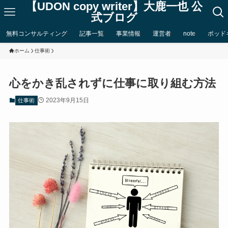
【UDON copy writer】大鹿一也 公
式ブログ
無料コンサルティング
記事一覧
事業情報
運営者
note
ポッド
ホーム
仕事術
心をかき乱されずに仕事に取り組む方法
2023年9月15日
仕事術