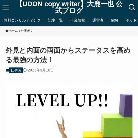
【UDON copy writer】大鹿一也 公
式ブログ
無料コンサルティング
記事一覧
事業情報
運営者
note
ポッド
ホーム
仕事術
外見と内面の両面からステータスを高め
る最強の方法！
2023年9月10日
仕事術