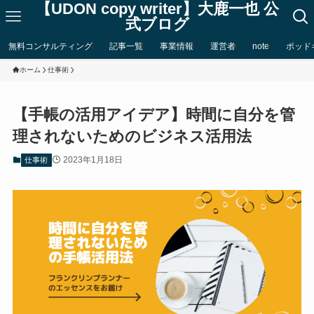
【UDON copy writer】大鹿一也 公
式ブログ
無料コンサルティング
記事一覧
事業情報
運営者
note
ポッド
ホーム
仕事術
【手帳の活用アイデア】時間に自分を管
理されないためのビジネス活用法
2023年1月18日
仕事術