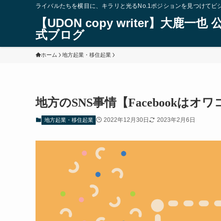
ライバルたちを横目に、キラリと光るNo.1ポジションを見つけてビ
【UDON copy writer】大鹿一也 
式ブログ
ホーム
地方起業・移住起業
地方のSNS事情【Facebookは
2022年12月30日
2023年2月6日
地方起業・移住起業