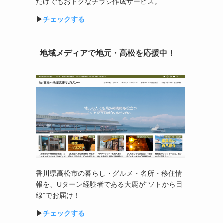
だけでもおトクなチラシ作成サービス。
▶︎
チェックする
地域メディアで地元・高松を応援中！
香川県高松市の暮らし・グルメ・名所・移住情
報を、
U
ターン経験者である大鹿が
“
ソトから目
線
”
でお届け！
▶︎
チェックする