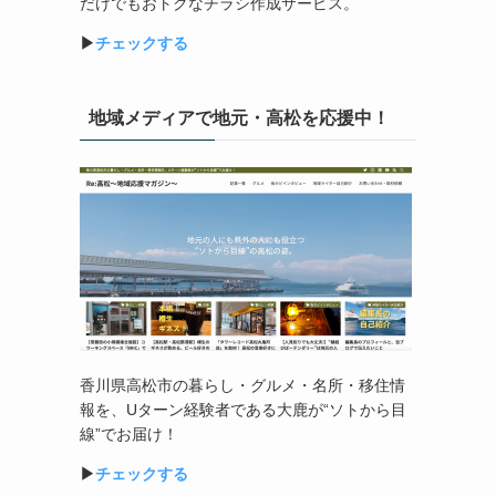
だけでもおトクなチラシ作成サービス。
▶︎
チェックする
地域メディアで地元・高松を応援中！
香川県高松市の暮らし・グルメ・名所・移住情
報を、
U
ターン経験者である大鹿が
“
ソトから目
線
”
でお届け！
▶︎
チェックする