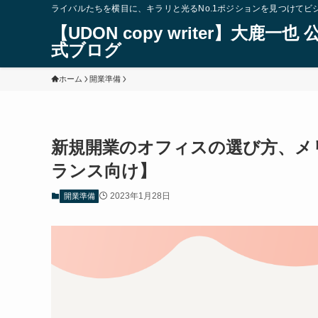
ライバルたちを横目に、キラリと光るNo.1ポジションを見つけてビ
【UDON copy writer】大鹿一也 
式ブログ
ホーム
開業準備
新規開業のオフィスの選び方、メ
ランス向け】
2023年1月28日
開業準備