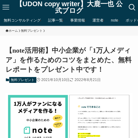
【UDON copy writer】大鹿一也 公
式ブログ
無料コンサルティング
記事一覧
事業情報
運営者
note
ポッド
ホーム
無料プレゼント
【note活用術】中小企業が「1万人メディ
ア」を作るためのコツをまとめた、無料
レポートをプレゼント中です！
2021年10月10日
2022年8月21日
無料プレゼント